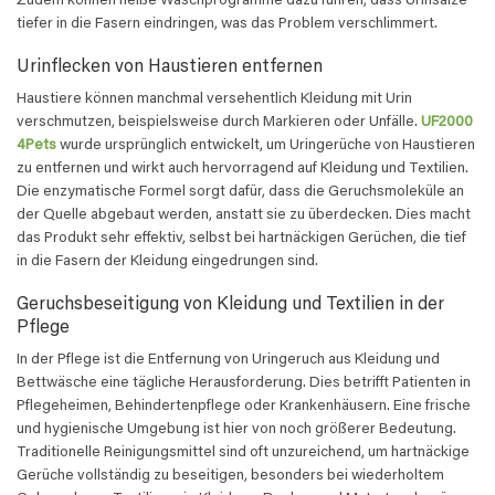
Zudem können heiße Waschprogramme dazu führen, dass Urinsalze
tiefer in die Fasern eindringen, was das Problem verschlimmert.
Urinflecken von Haustieren entfernen
Haustiere können manchmal versehentlich Kleidung mit Urin
verschmutzen, beispielsweise durch Markieren oder Unfälle.
UF2000
4Pets
wurde ursprünglich entwickelt, um Uringerüche von Haustieren
zu entfernen und wirkt auch hervorragend auf Kleidung und Textilien.
Die enzymatische Formel sorgt dafür, dass die Geruchsmoleküle an
der Quelle abgebaut werden, anstatt sie zu überdecken. Dies macht
das Produkt sehr effektiv, selbst bei hartnäckigen Gerüchen, die tief
in die Fasern der Kleidung eingedrungen sind.
Geruchsbeseitigung von Kleidung und Textilien in der
Pflege
In der Pflege ist die Entfernung von Uringeruch aus Kleidung und
Bettwäsche eine tägliche Herausforderung. Dies betrifft Patienten in
Pflegeheimen, Behindertenpflege oder Krankenhäusern. Eine frische
und hygienische Umgebung ist hier von noch größerer Bedeutung.
Traditionelle Reinigungsmittel sind oft unzureichend, um hartnäckige
Gerüche vollständig zu beseitigen, besonders bei wiederholtem