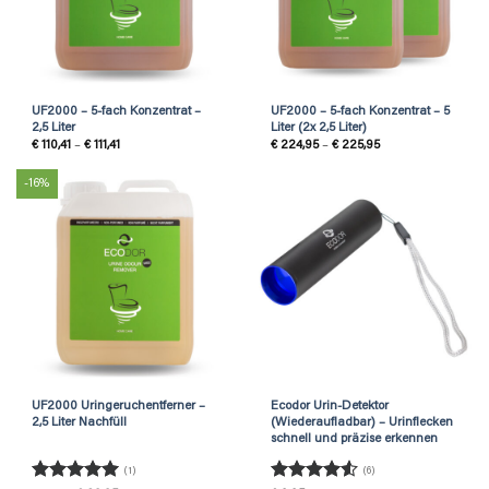
UF2000 – 5-fach Konzentrat –
UF2000 – 5-fach Konzentrat – 5
2,5 Liter
Liter (2x 2,5 Liter)
Price
Price
€
110,41
–
€
111,41
€
224,95
–
€
225,95
range:
range:
€ 110,41
€ 224,95
through
through
-16%
€ 111,41
€ 225,95
UF2000 Uringeruchentferner –
Ecodor Urin-Detektor
2,5 Liter Nachfüll
(Wiederaufladbar) – Urinflecken
schnell und präzise erkennen
(1)
(6)