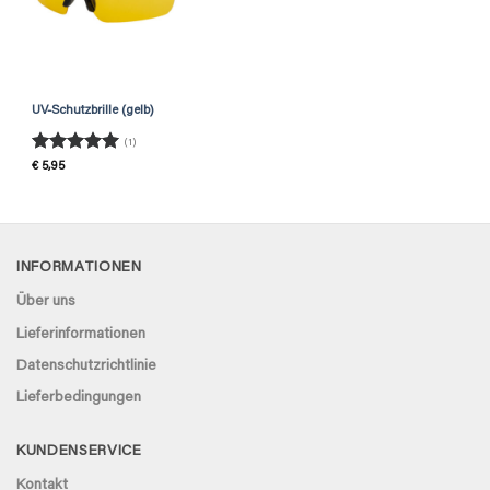
UV-Schutzbrille (gelb)
(1)
Rated
5
€
5,95
out of 5
INFORMATIONEN
Über uns
Lieferinformationen
Datenschutzrichtlinie
Lieferbedingungen
KUNDENSERVICE
Kontakt