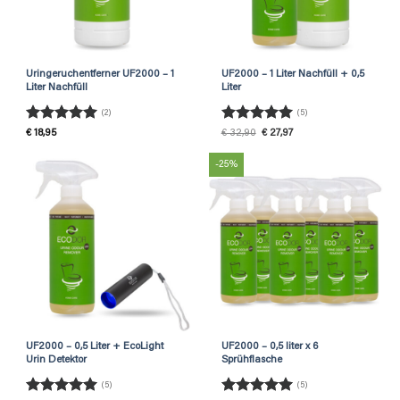
Uringeruchentferner UF2000 – 1
UF2000 – 1 Liter Nachfüll + 0,5
Liter Nachfüll
Liter
(2)
(5)
Rated
5
Rated
5
Original
Current
€
18,95
€
32,90
€
27,97
price
price
out of 5
out of 5
was:
is:
€ 32,90.
€ 27,97.
-25%
UF2000 – 0,5 Liter + EcoLight
UF2000 – 0,5 liter x 6
Urin Detektor
Sprühflasche
(5)
(5)