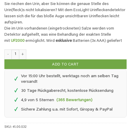
Sie riechen den Urin, aber Sie können die genaue Stelle des
Urin(fleck)s nicht lokalisieren? Mit dem EcoLight Urinfleckendetektor
lassen sich die für das bloße Auge unsichtbaren Urinflecken leicht
aufspüren.
Die im Urin vorhandenen (eingetrockneten) Salze werden vom
Detektor aufgehellt, was eine Behandlung der exakten Stelle
mit
UF2000
ermöglicht. Wird
exklusive
Batterien (3x AAA) geliefert
EcoLight - Urinfleckendetektor quantity
ADD TO CART
Vor 15:00 Uhr bestellt, werktags noch am selben Tag
✓
versandt
✓
30 Tage Rückgaberecht, kostenlose Rücksendung
✓
4,9 von 5 Sternen
(365 Bewertungen)
✓
Sichere Zahlung u.a. mit Sofort, Giropay & PayPal
SKU:
41.00.532