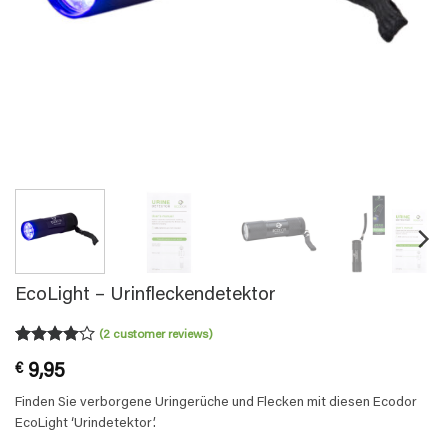
EcoLight – Urinfleckendetektor
(
2
customer reviews)
Rated
2
4
€
9,95
out of 5
based on
Finden Sie verborgene Uringerüche und Flecken mit diesen Ecodor
customer
ratings
EcoLight ‘Urindetektor’.