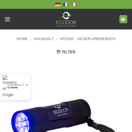
Skip
to
content
HOME
/
HAUSHALT
/
UF2000 - GEGEN URINGERUCH
FILTER
HERGESTELLT IN
EUROPA