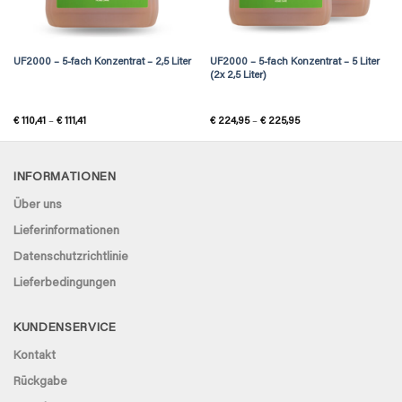
UF2000 – 5-fach Konzentrat – 2,5 Liter
UF2000 – 5-fach Konzentrat – 5 Liter
(2x 2,5 Liter)
Price
Price
€
110,41
–
€
111,41
€
224,95
–
€
225,95
range:
range:
€ 110,41
€ 224,95
through
through
€ 111,41
€ 225,95
INFORMATIONEN
Über uns
Lieferinformationen
Datenschutzrichtlinie
Lieferbedingungen
KUNDENSERVICE
Kontakt
Rückgabe