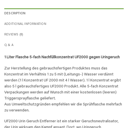
DESCRIPTION
ADDITIONAL INFORMATION
REVIEWS (8)
Q & A
1 Liter Flasche 5-fach Nachfüllkonzentrat UF2000 gegen Uringeruch
Zur Herstellung des gebrauchsfertigen Produktes muss das
Konzentrat im Verhältnis 1 zu 5 mit (Leitungs-) Wasser verdünnt
werden (1 l Konzentrat UF 2000 mit 4 l Wasser). 1 l Konzentrat ergibt
also 5 l gebrauchsfertiges UF2000 Produkt. Alle 5-fach Konzentrat
Verpackungen werden auf Wunsch mit einer kostenlosen (leeren)
Triggersprayflasche geliefert.
Aus Umweltschutzgründen empfehlen wir die Sprühflasche mehrfach
zu verwenden.
UF2000 Urin Geruch Entferner ist ein starker Geruchsneutralisator,
der Urin wirksam den Kampf ansagt. Dort, wo Uringeruch