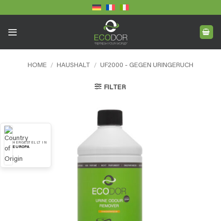
Skip
to
content
HOME
/
HAUSHALT
/
UF2000 - GEGEN URINGERUCH
FILTER
HERGESTELLT IN
EUROPA