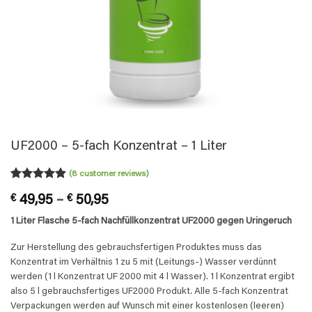
UF2000 – 5-fach Konzentrat – 1 Liter
(
8
customer reviews)
Rated
8
4.88
Price
€
49,95
–
€
50,95
out of 5
based on
range:
1 Liter Flasche 5-fach Nachfüllkonzentrat UF2000 gegen Uringeruch
customer
€ 49,95
ratings
through
Zur Herstellung des gebrauchsfertigen Produktes muss das
€ 50,95
Konzentrat im Verhältnis 1 zu 5 mit (Leitungs-) Wasser verdünnt
werden (1 l Konzentrat UF 2000 mit 4 l Wasser). 1 l Konzentrat ergibt
also 5 l gebrauchsfertiges UF2000 Produkt. Alle 5-fach Konzentrat
Verpackungen werden auf Wunsch mit einer kostenlosen (leeren)