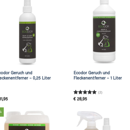
codor Geruch und
Ecodor Geruch und
eckenentferner – 0,25 Liter
Fleckenentferner – 1 Liter
(2)
Rated
5
11,95
€
28,95
out of 5
%