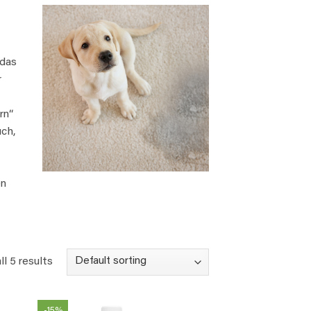
 das
r
rn“
ch,
en
l 5 results
-15%