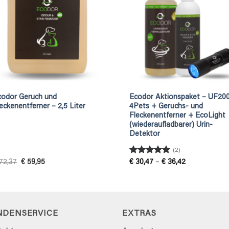
codor Geruch und
Ecodor Aktionspaket – UF20
eckenentferner – 2,5 Liter
4Pets + Geruchs- und
Fleckenentferner + EcoLight
(wiederaufladbarer) Urin-
Detektor
(2)
Rated
5
Original
Current
Price
72,37
€
59,95
€
30,47
–
€
36,42
price
price
range:
out of 5
was:
is:
€ 30,47
€ 72,37.
€ 59,95.
through
€ 36,42
NDENSERVICE
EXTRAS