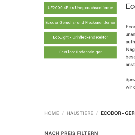
Ec
UF2000 4Pets Uringeruchsentferner
Ecodor Geruchs- und Fleckenentferner
Ecod
unan
EcoLight - Urinfleckendetektor
aufh
Nage
EcoFloor Bodenreiniger
bese
anst
Spez
wir 
HOME
/
HAUSTIERE
/
ECODOR - GE
NACH PREIS FILTERN