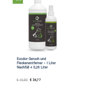
Ecodor Geruch und
Fleckenentferner – 1 Liter
Nachfüll + 0,25 Liter
Original
Current
€
40,90
€
34,77
price
price
was:
is:
€ 40,90.
€ 34,77.