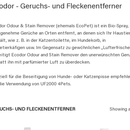
odor - Geruchs- und Fleckenentferner
or Odour & Stain Remover (ehemals EcoPet) ist ein Bio-Spray,
genehme Gerüche an Orten entfernt, an denen sich Ihr Haustie
ält, wie z. B. in der Katzentoilette, im Hundekorb, in
tierkäfigen usw. Im Gegensatz zu gewöhnlichen „Lufterfrische
itigt Ecodor Odour and Stain Remover den unerwünschten Geru
att ihn mit parfümierter Luft zu überdecken.
iell für die Beseitigung von Hunde- oder Katzenpisse empfehl
die Verwendung von UF2000 4Pets.
RUCHS- UND FLECKENENTFERNER
Showing al