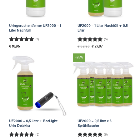
Uringeruchentferner UF2000 – 1
UF2000 – 1 Liter Nachfüll + 0,5
Liter Nachfüll
Liter
(2)
(5)
Rated
5
Rated
5
Original
Current
€
18,95
€
32,90
€
27,97
price
price
out of 5
out of 5
was:
is:
€ 32,90.
€ 27,97.
-25%
UF2000 – 0,5 Liter + EcoLight
UF2000 – 0,5 liter x 6
Urin Detektor
Sprühflasche
(5)
(5)