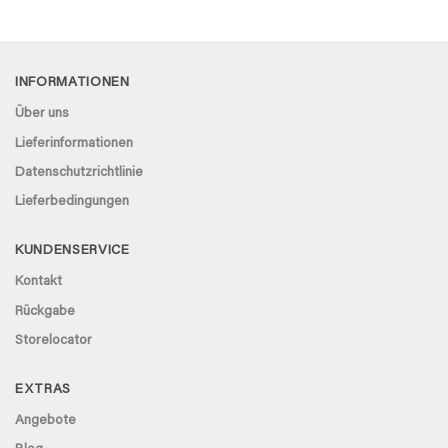
price
price
out of 5
was:
is:
€ 47,38.
€ 39,95.
INFORMATIONEN
Über uns
Lieferinformationen
Datenschutzrichtlinie
Lieferbedingungen
KUNDENSERVICE
Kontakt
Rückgabe
Storelocator
EXTRAS
Angebote