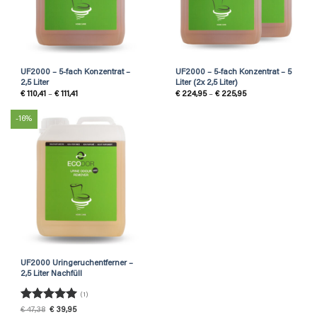
UF2000 – 5-fach Konzentrat –
UF2000 – 5-fach Konzentrat – 5
2,5 Liter
Liter (2x 2,5 Liter)
Price
Price
€
110,41
–
€
111,41
€
224,95
–
€
225,95
range:
range:
€ 110,41
€ 224,95
through
through
-16%
€ 111,41
€ 225,95
UF2000 Uringeruchentferner –
2,5 Liter Nachfüll
(1)
Rated
5
Original
Current
€
47,38
€
39,95