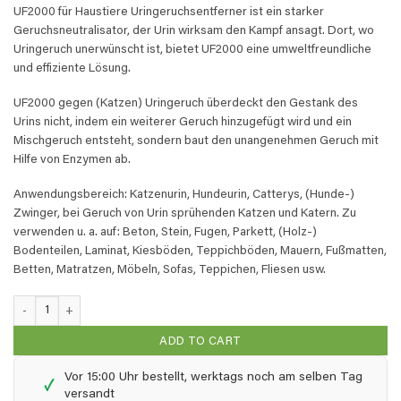
UF2000 für Haustiere Uringeruchsentferner ist ein starker
Geruchsneutralisator, der Urin wirksam den Kampf ansagt. Dort, wo
Uringeruch unerwünscht ist, bietet UF2000 eine umweltfreundliche
und effiziente Lösung.
UF2000 gegen (Katzen) Uringeruch überdeckt den Gestank des
Urins nicht, indem ein weiterer Geruch hinzugefügt wird und ein
Mischgeruch entsteht, sondern baut den unangenehmen Geruch mit
Hilfe von Enzymen ab.
Anwendungsbereich: Katzenurin, Hundeurin, Catterys, (Hunde-)
Zwinger, bei Geruch von Urin sprühenden Katzen und Katern. Zu
verwenden u. a. auf: Beton, Stein, Fugen, Parkett, (Holz-)
Bodenteilen, Laminat, Kiesböden, Teppichböden, Mauern, Fußmatten,
Betten, Matratzen, Möbeln, Sofas, Teppichen, Fliesen usw.
UF2000 4Pets - 0,5 liter x 6 Sprühflasche quantity
ADD TO CART
Vor 15:00 Uhr bestellt, werktags noch am selben Tag
✓
versandt