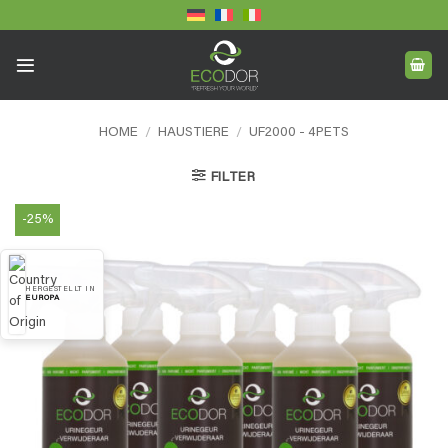
Skip
to
content
HOME
/
HAUSTIERE
/
UF2000 - 4PETS
FILTER
-25%
HERGESTELLT IN
EUROPA