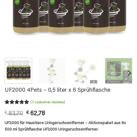
UF2000 4Pets – 0,5 liter x 6 Sprühflasche
(
7
customer reviews)
Rated
7
5
Original
Current
€
83,70
€
62,78
out of 5
based on
price
price
UF2000 für Haustiere Uringeruchsentferner​ – Aktionspaket aus 6x
customer
was:
is:
ratings
500 ml Sprühflasche UF2000 Uringeruchsentferner.
€ 83,70.
€ 62,78.