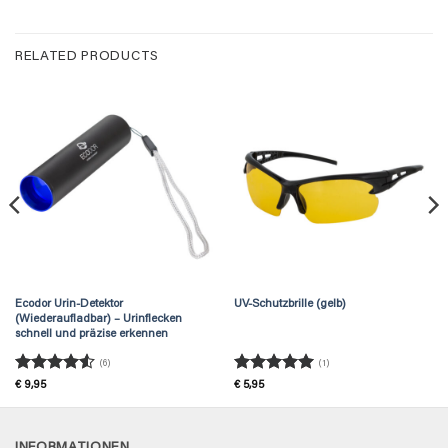
RELATED PRODUCTS
Ecodor Urin-Detektor
UV-Schutzbrille (gelb)
(Wiederaufladbar) – Urinflecken
schnell und präzise erkennen
(6)
(1)
Rated
4.5
Rated
5
€
9,95
€
5,95
out of 5
out of 5