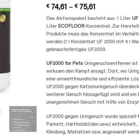
Rated
5
5
Price
€
74,61
–
€
75,61
out of 5
based on
range:
customer
Das Aktionspaket besteht aus: 1 Liter
UF
€ 74,61
ratings
Liter
ECOFLOOR
Konzentrat. Zur Herste
through
Produkte muss das Konzentrat im Verhältni
€ 75,61
werden (1 l Konzentrat UF 2000 mit 4 l Wass
gebrauchsfertiges UF2000.
UF2000 for Pets
Uringeruchsentferner ist 
wirksam den Kampf ansagt. Dort, wo Urin
eine umweltfreundliche und effiziente Lös
UF2000 gegen Katzenuringeruch überdeckt
weiterer Geruch hinzugefügt wird und ein
unangenehmen Geruch mit Hilfe von Enzy
UF2000 gegen Uringeruch wurde speziell fü
Parkett, Hartholzböden usw.) entwickelt, 
Kleidung, Matratzen usw. angewandt werd