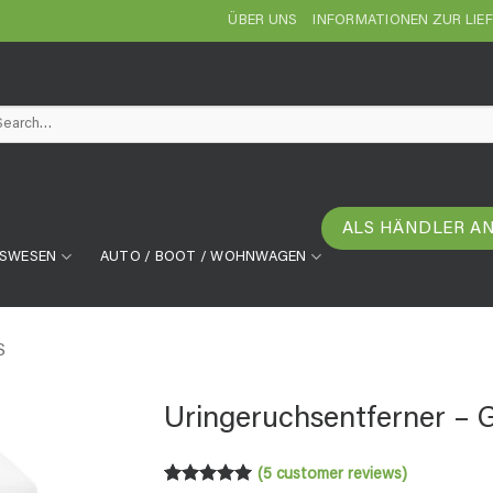
ÜBER UNS
INFORMATIONEN ZUR LIE
arch
ALS HÄNDLER A
TSWESEN
AUTO / BOOT / WOHNWAGEN
S
Uringeruchsentferner – 
(
5
customer reviews)