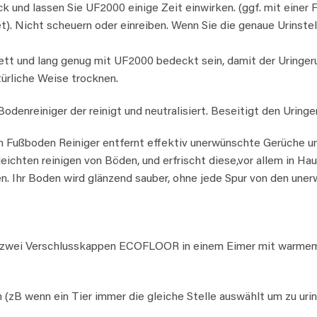
ck und lassen Sie UF2000 einige Zeit einwirken. (ggf. mit einer
t). Nicht scheuern oder einreiben. Wenn Sie die genaue Urinst
tt und lang genug mit UF2000 bedeckt sein, damit der Uringeru
türliche Weise trocknen.
odenreiniger der reinigt und neutralisiert. Beseitigt den Urin
 Fußboden Reiniger entfernt effektiv unerwünschte Gerüche und
leichten reinigen von Böden, und erfrischt diese,vor allem in H
. Ihr Boden wird glänzend sauber, ohne jede Spur von den unerw
ie zwei Verschlusskappen ECOFLOOR in einem Eimer mit warme
zB wenn ein Tier immer die gleiche Stelle auswählt um zu urin