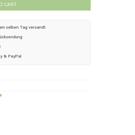
O CART
h am selben Tag versandt
Rücksendung
)
pay & PayPal
s