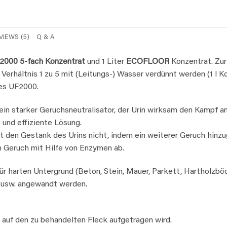
VIEWS (5)
Q & A
2000 5-fach Konzentrat
und 1 Liter
ECOFLOOR
Konzentrat. Zu
rhältnis 1 zu 5 mit (Leitungs-) Wasser verdünnt werden (1 l Kon
ges UF2000.
ein starker Geruchsneutralisator, der Urin wirksam den Kampf 
 und effiziente Lösung.
den Gestank des Urins nicht, indem ein weiterer Geruch hinzu
 Geruch mit Hilfe von Enzymen ab.
r harten Untergrund (Beton, Stein, Mauer, Parkett, Hartholzböd
 usw. angewandt werden.
 auf den zu behandelten Fleck aufgetragen wird.