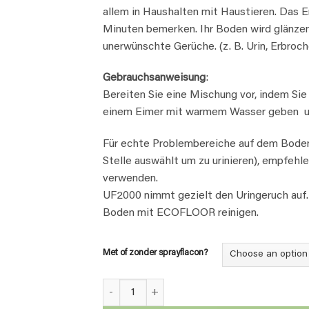
allem in Haushalten mit Haustieren. Das E
Minuten bemerken. Ihr Boden wird glänzen
unerwünschte Gerüche. (z. B. Urin, Erbroc
Gebrauchsanweisung
:
Bereiten Sie eine Mischung vor, indem S
einem Eimer mit warmem Wasser geben u
Für echte Problembereiche auf dem Boden
Stelle auswählt um zu urinieren), empfehle
verwenden.
UF2000 nimmt gezielt den Uringeruch auf
Boden mit ECOFLOOR reinigen.
Met of zonder sprayflacon?
Uringeruchsentferner - Gesamt Paket quantit