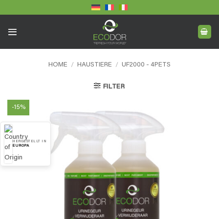
Skip
to
content
HOME
/
HAUSTIERE
/
UF2000 - 4PETS
FILTER
-15%
HERGESTELLT IN
EUROPA