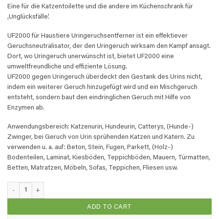
Eine für die Katzentoilette und die andere im Küchenschrank für
‚Unglücksfälle’.
UF2000 für Haustiere Uringeruchsentferner ist ein effektiever
Geruchsneutralisator, der den Uringeruch wirksam den Kampf ansagt.
Dort, wo Uringeruch unerwünscht ist, bietet UF2000 eine
umweltfreundliche und effiziente Lösung.
UF2000 gegen Uringeruch überdeckt den Gestank des Urins nicht,
indem ein weiterer Geruch hinzugefügt wird und ein Mischgeruch
entsteht, sondern baut den eindringlichen Geruch mit Hilfe von
Enzymen ab.
Anwendungsbereich: Katzenurin, Hundeurin, Catterys, (Hunde-)
Zwinger, bei Geruch von Urin sprühenden Katzen und Katern. Zu
verwenden u. a. auf: Beton, Stein, Fugen, Parkett, (Holz-)
Bodenteilen, Laminat, Kiesböden, Teppichböden, Mauern, Türmatten,
Betten, Matratzen, Möbeln, Sofas, Teppichen, Fliesen usw.
UF2000 4Pets - 0,5 Liter x2 (DUO PACK) quantity
ADD TO CART