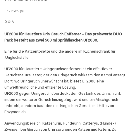
ADDITIONAL INFORMATION
REVIEWS (8)
Q & A
UF2000 für Haustiere Urin Geruch Entferner​ – Das preiswerte DUO
Pack besteht aus zwei 500 ml Sprühflaschen UF2000.
Eine für die Katzentoilette und die andere im Küchenschrank für
‚Unglücksfälle’.
UF2000 für Haustiere Uringeruchsentferner ist ein effektiever
Geruchsneutralisator, der den Uringeruch wirksam den Kampf ansagt.
Dort, wo Uringeruch unerwünscht ist, bietet UF2000 eine
umweltfreundliche und effiziente Lösung.
UF2000 gegen Uringeruch überdeckt den Gestank des Urins nicht,
indem ein weiterer Geruch hinzugefügt wird und ein Mischgeruch
entsteht, sondern baut den eindringlichen Geruch mit Hilfe von
Enzymen ab.
Anwendungsbereich: Katzenurin, Hundeurin, Catterys, (Hunde-)
Zwinger, bei Geruch von Urin sprühenden Katzen und Katern. Zu