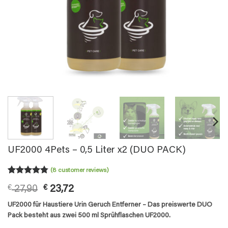
UF2000 4Pets – 0,5 Liter x2 (DUO PACK)
(
8
customer reviews)
Rated
8
4.75
Original
Current
€
27,90
€
23,72
out of 5
based on
price
price
UF2000 für Haustiere Urin Geruch Entferner​ – Das preiswerte DUO
customer
was:
is:
ratings
Pack besteht aus zwei 500 ml Sprühflaschen UF2000.
€ 27,90.
€ 23,72.