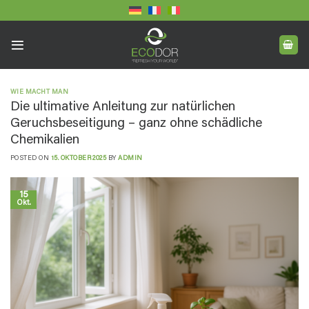
Skip
to
content
WIE MACHT MAN
Die ultimative Anleitung zur natürlichen
Geruchsbeseitigung – ganz ohne schädliche
Chemikalien
POSTED ON
15. OKTOBER 2025
BY
ADMIN
15
Okt.