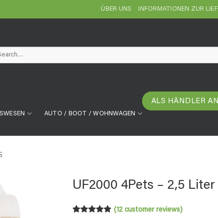
ÜBER UNS
INFORMATIONEN ZUR LIE
arch
ALS HÄNDLER A
TSWESEN
AUTO / BOOT / WOHNWAGEN
S
UF2000 4Pets – 2,5 Liter
(
12
customer reviews)