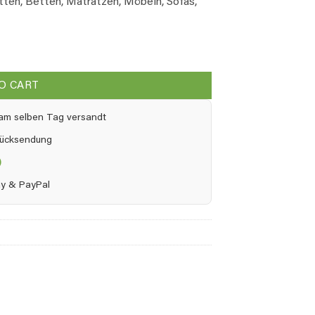
ten, Betten, Matratzen, Möbeln, Sofas,
O CART
h am selben Tag versandt
Rücksendung
)
pay & PayPal