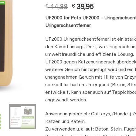
Rated
12
4.75
Original
Current
€
44,88
€
39,95
out of 5
based on
price
price
customer
UF2000 for Pets UF2000 – Uringeruchsentf
was:
is:
ratings
Uringeruchsentferner.
€ 44,88.
€ 39,95.
UF2000 Uringeruchsentferner ist ein stark
den Kampf ansagt. Dort, wo Uringeruch un
umweltfreundliche und effiziente Lösung.
UF2000 gegen Katzenuringeruch überdeckt
weiterer Geruch hinzugefügt wird und ein
unangenehmen Geruch mit Hilfe von Enzy
speziell für harten Untergrund (Beton, Ste
entwickelt, kann aber auch auf Teppichböd
angewandt werden.
Anwendungsbereich: Catterys, (Hunde-) Zw
Katzen und Katern.
Zu verwenden u. a. auf: Beton, Stein, Fuge