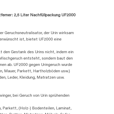
erner​: 2,5 Liter Nachfüllpackung UF2000
er Geruchsneutralisator, der Urin wirksam
erwünscht ist, bietet UF2000 eine
 den Gestank des Urins nicht, indem ein
 Mischgeruch entsteht, sondern baut den
men ab. UF2000 gegen Uringeruch wurde
in, Mauer, Parkett, Hartholzböden usw.)
en, Leder, Kleidung, Matratzen usw.
inger, bei Geruch von Urin sprühenden
n, Parkett, (Holz-) Bodenteilen, Laminat,