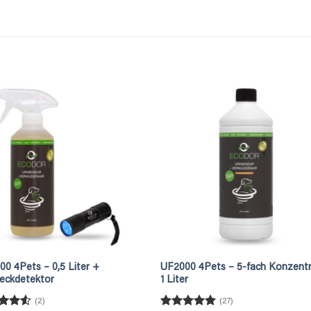
0 4Pets – 0,5 Liter +
UF2000 4Pets – 5-fach Konzentr
leckdetektor
1 Liter
(2)
(27)