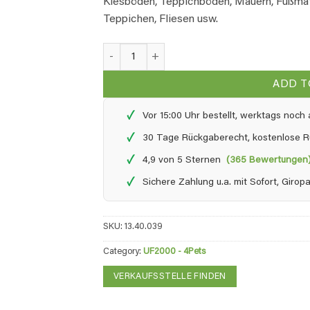
Kiesböden, Teppichböden, Mauern, Fußmat
Teppichen, Fliesen usw.
UF2000 4Pets - 2,5 Liter Nachfüll quantity
ADD T
✓
Vor 15:00 Uhr bestellt, werktags noc
✓
30 Tage Rückgaberecht, kostenlose 
✓
4,9 von 5 Sternen
(365 Bewertungen
✓
Sichere Zahlung u.a. mit Sofort, Giro
SKU:
13.40.039
Category:
UF2000 - 4Pets
VERKAUFSSTELLE FINDEN