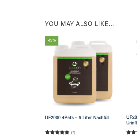
YOU MAY ALSO LIKE…
-15%
UF200
UF2000 4Pets – 5 Liter Nachfüll
Urinf
(7)