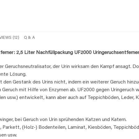
VIEWS (12)
Q & A
erner​: 2,5 Liter Nachfüllpackung UF2000 Uringeruchsentferner
er Geruchsneutralisator, der Urin wirksam den Kampf ansagt. Do
ente Lösung.
den Gestank des Urins nicht, indem ein weiterer Geruch hinzu
Geruch mit Hilfe von Enzymen ab. UF2000 gegen Uringeruch wur
den usw.) entwickelt, kann aber auch auf Teppichböden, Leder,
inger, bei Geruch von Urin sprühenden Katzen und Katern.
en, Parkett, (Holz-) Bodenteilen, Laminat, Kiesböden, Teppichb
sen usw.