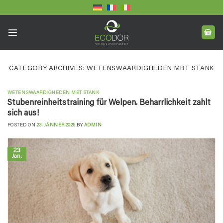
Skip
to
content
CATEGORY ARCHIVES:
WETENSWAARDIGHEDEN MBT STANK
WETENSWAARDIGHEDEN MBT STANK
Stubenreinheitstraining für Welpen. Beharrlichkeit zahlt
sich aus!
POSTED ON
23. JÄNNER 2025
BY
ADMIN
23
Jan.