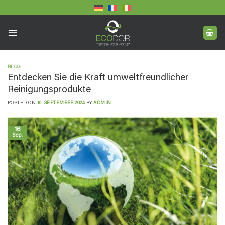
Skip
to
content
BLOG
Entdecken Sie die Kraft umweltfreundlicher
Reinigungsprodukte
POSTED ON
16. SEPTEMBER 2024
BY
ADMIN
16
Sep.