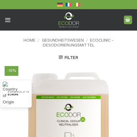
Skip
to
content
HOME
/
GESUNDHEITSWESEN
/
ECOCLINIC -
DESODORIERUNGSMITTEL
FILTER
-10%
HERGESTELLT IN
EUROPA