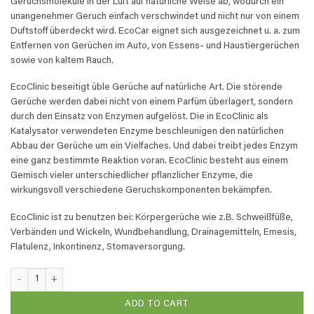
Geruchsmoleküle in der Luft auf natürliche Weise ab, wodurch ein
unangenehmer Geruch einfach verschwindet und nicht nur von einem
Duftstoff überdeckt wird. EcoCar eignet sich ausgezeichnet u. a. zum
Entfernen von Gerüchen im Auto, von Essens- und Haustiergerüchen
sowie von kaltem Rauch.
EcoClinic beseitigt üble Gerüche auf natürliche Art. Die störende
Gerüche werden dabei nicht von einem Parfüm überlagert, sondern
durch den Einsatz von Enzymen aufgelöst. Die in EcoClinic als
Katalysator verwendeten Enzyme beschleunigen den natürlichen
Abbau der Gerüche um ein Vielfaches. Und dabei treibt jedes Enzym
eine ganz bestimmte Reaktion voran. EcoClinic besteht aus einem
Gemisch vieler unterschiedlicher pflanzlicher Enzyme, die
wirkungsvoll verschiedene Geruchskomponenten bekämpfen.
EcoClinic ist zu benutzen bei: Körpergerüche wie z.B. Schweißfüße,
Verbänden und Wickeln, Wundbehandlung, Drainagemitteln, Emesis,
Flatulenz, Inkontinenz, Stomaversorgung.
EcoClinic Geruchsvernichter - 2,5 Liter Nachfüll quantity
ADD TO CART