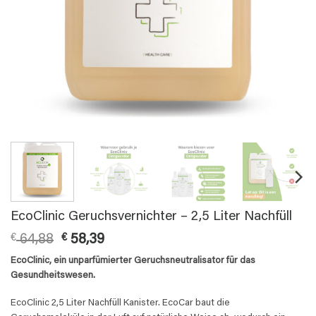
EcoClinic Geruchsvernichter – 2,5 Liter Nachfüll
Original
Current
€
64,88
€
58,39
price
price
EcoClinic, ein unparfümierter Geruchsneutralisator für das
was:
is:
Gesundheitswesen.
€ 64,88.
€ 58,39.
EcoClinic 2,5 Liter Nachfüll Kanister. EcoCar baut die