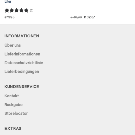
Liter
(6)
Rated
5
Original
Current
€
11,95
€
40,90
€
32,67
price
price
out of 5
was:
is:
€ 40,90.
€ 32,67.
INFORMATIONEN
Über uns
Lieferinformationen
Datenschutzrichtlinie
Lieferbedingungen
KUNDENSERVICE
Kontakt
Rückgabe
Storelocator
EXTRAS