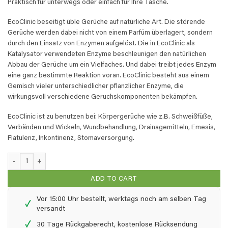
Praktisch für unterwegs oder einfach für Ihre Tasche.
EcoClinic beseitigt üble Gerüche auf natürliche Art. Die störende
Gerüche werden dabei nicht von einem Parfüm überlagert, sondern
durch den Einsatz von Enzymen aufgelöst. Die in EcoClinic als
Katalysator verwendeten Enzyme beschleunigen den natürlichen
Abbau der Gerüche um ein Vielfaches. Und dabei treibt jedes Enzym
eine ganz bestimmte Reaktion voran. EcoClinic besteht aus einem
Gemisch vieler unterschiedlicher pflanzlicher Enzyme, die
wirkungsvoll verschiedene Geruchskomponenten bekämpfen.
EcoClinic ist zu benutzen bei: Körpergerüche wie z.B. Schweißfüße,
Verbänden und Wickeln, Wundbehandlung, Drainagemitteln, Emesis,
Flatulenz, Inkontinenz, Stomaversorgung.
EcoClinic Geruchsvernichter - 0,1 Liter quantity
ADD TO CART
Vor 15:00 Uhr bestellt, werktags noch am selben Tag
✓
versandt
✓
30 Tage Rückgaberecht, kostenlose Rücksendung