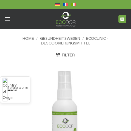
Skip
to
content
HOME
/
GESUNDHEITSWESEN
/
ECOCLINIC -
DESODORIERUNGSMITTEL
FILTER
HERGESTELLT IN
EUROPA