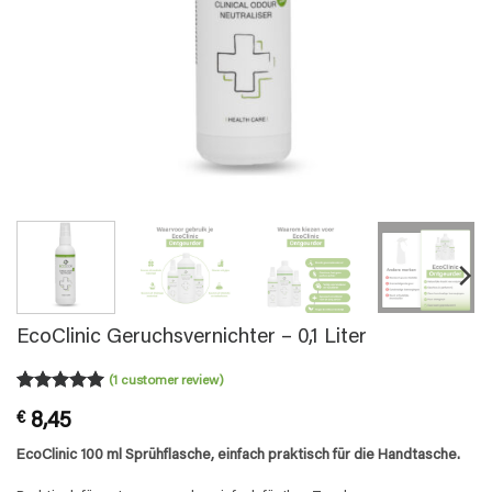
EcoClinic Geruchsvernichter – 0,1 Liter
(
1
customer review)
Rated
1
5
€
8,45
out of 5
based on
EcoClinic 100 ml Sprühflasche, einfach praktisch für die Handtasche.
customer
rating