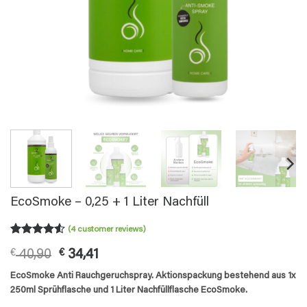
EcoSmoke – 0,25 + 1 Liter Nachfüll
(
4
customer reviews)
Rated
4
4.5
Original
Current
€
40,90
€
34,41
out of 5
based on
price
price
EcoSmoke Anti Rauchgeruchspray​. Aktionspackung bestehend aus 1x
customer
was:
is:
ratings
250ml Sprühflasche und 1 Liter Nachfüllflasche EcoSmoke.
€ 40,90.
€ 34,41.