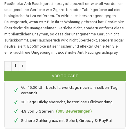
EcoSmoke Anti Rauchgeruchspray ist speziell entwickelt worden um
unangenehme Gerüche wie Zigaretten oder Tabakgerüche auf eine
biologische Art zu entfernen. Es wirkt auch hervorragend gegen
Rauchgeruch, wenn es z.B. in Ihrer Wohnung gebrannt hat. EcoSmoke
überdeckt die unangenehmen Gerüche nicht, sondern entfernt diese
mit pflanzlichen Enzymen, so dass der unangenehme Geruch nicht
zurückkommt. Der Rauchgeruch wird nicht überdeckt, sondern sogar
neutralisiert. EcoSmoke ist sehr sicher und effektiv. Genießen Sie
eine rauchfreie Umgebung mit EcoSmoke Anti Rauchgeruchspray.
EcoSmoke - 0,25 + 1 Liter Nachfüll quantity
ADD TO CART
Vor 15:00 Uhr bestellt, werktags noch am selben Tag
✓
versandt
✓
30 Tage Rückgaberecht, kostenlose Rücksendung
✓
4,9 von 5 Sternen
(365 Bewertungen)
✓
Sichere Zahlung u.a. mit Sofort, Giropay & PayPal