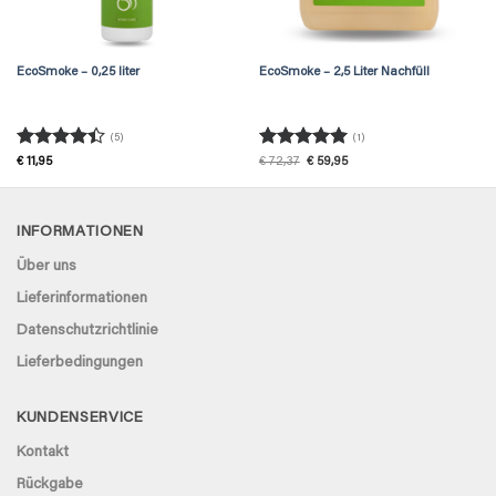
EcoSmoke – 0,25 liter
EcoSmoke – 2,5 Liter Nachfüll
(5)
(1)
Rated
4.4
Rated
5
Original
Current
€
11,95
€
72,37
€
59,95
price
price
out of 5
out of 5
was:
is:
€ 72,37.
€ 59,95.
INFORMATIONEN
Über uns
Lieferinformationen
Datenschutzrichtlinie
Lieferbedingungen
KUNDENSERVICE
Kontakt
Rückgabe