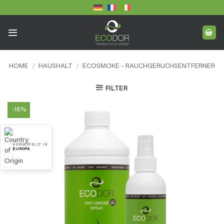
Skip
to
content
HOME
/
HAUSHALT
/
ECOSMOKE - RAUCHGERUCHSENTFERNER
FILTER
-16%
HERGESTELLT IN
EUROPA