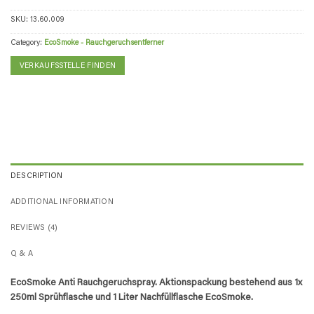
SKU:
13.60.009
Category:
EcoSmoke - Rauchgeruchsentferner
VERKAUFSSTELLE FINDEN
DESCRIPTION
ADDITIONAL INFORMATION
REVIEWS (4)
Q & A
EcoSmoke Anti Rauchgeruchspray​. Aktionspackung bestehend aus 1x
250ml Sprühflasche und 1 Liter Nachfüllflasche EcoSmoke.