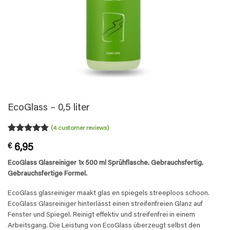
EcoGlass – 0,5 liter
(
4
customer reviews)
Rated
4
4.75
€
6,95
out of 5
based on
EcoGlass Glasreiniger 1x 500 ml Sprühflasche. Gebrauchsfertig.
customer
ratings
Gebrauchsfertige Formel.
EcoGlass glasreiniger maakt glas en spiegels streeploos schoon.
EcoGlass Glasreiniger hinterlässt einen streifenfreien Glanz auf
Fenster und Spiegel. Reinigt effektiv und streifenfrei in einem
Arbeitsgang. Die Leistung von EcoGlass überzeugt selbst den