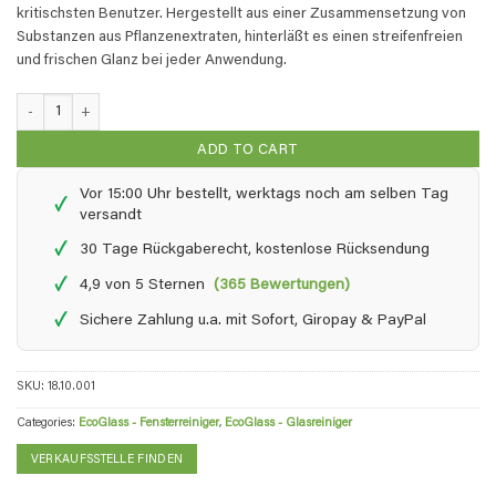
kritischsten Benutzer. Hergestellt aus einer Zusammensetzung von
Substanzen aus Pflanzenextraten, hinterläßt es einen streifenfreien
und frischen Glanz bei jeder Anwendung.
EcoGlass - 0,5 liter quantity
ADD TO CART
Vor 15:00 Uhr bestellt, werktags noch am selben Tag
✓
versandt
✓
30 Tage Rückgaberecht, kostenlose Rücksendung
✓
4,9 von 5 Sternen
(365 Bewertungen)
✓
Sichere Zahlung u.a. mit Sofort, Giropay & PayPal
SKU:
18.10.001
Categories:
EcoGlass - Fensterreiniger
,
EcoGlass - Glasreiniger
VERKAUFSSTELLE FINDEN